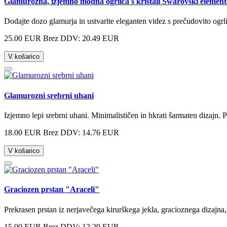
Glamurozna, izjemno modna ogrlica s kristali Swarovski element
Dodajte dozo glamurja in ustvarite eleganten videz s prečudovito ogr
25.00 EUR
Brez DDV: 20.49 EUR
V košarico
Glamurozni srebrni uhani
Izjemno lepi srebrni uhani. Minimalističen in hkrati šarmaten dizajn. P
18.00 EUR
Brez DDV: 14.76 EUR
V košarico
Graciozen prstan "Araceli"
Prekrasen prstan iz nerjavečega kirurškega jekla, gracioznega dizajna, k
15.00 EUR
Brez DDV: 12.29 EUR