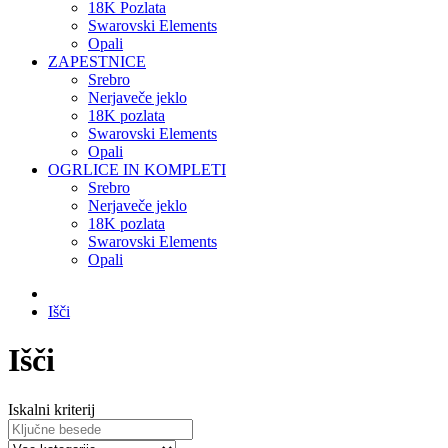
18K Pozlata
Swarovski Elements
Opali
ZAPESTNICE
Srebro
Nerjaveče jeklo
18K pozlata
Swarovski Elements
Opali
OGRLICE IN KOMPLETI
Srebro
Nerjaveče jeklo
18K pozlata
Swarovski Elements
Opali
Išči
Išči
Iskalni kriterij