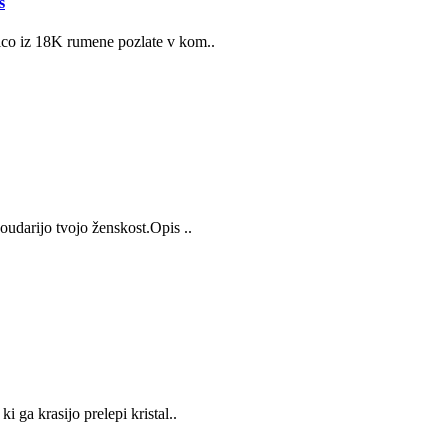
s
lico iz 18K rumene pozlate v kom..
oudarijo tvojo ženskost.Opis ..
i ga krasijo prelepi kristal..