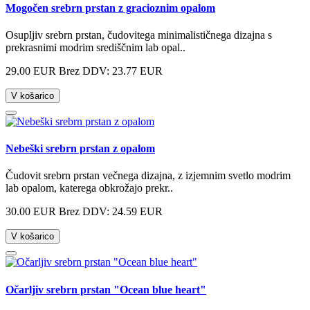
Mogočen srebrn prstan z gracioznim opalom
Osupljiv srebrn prstan, čudovitega minimalističnega dizajna s
prekrasnimi modrim središčnim lab opal..
29.00 EUR
Brez DDV: 23.77 EUR
V košarico
Nebeški srebrn prstan z opalom
Čudovit srebrn prstan večnega dizajna, z izjemnim svetlo modrim
lab opalom, katerega obkrožajo prekr..
30.00 EUR
Brez DDV: 24.59 EUR
V košarico
Očarljiv srebrn prstan "Ocean blue heart"