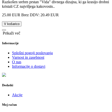
Razkošen srebrn prstan "Vida" divnega dizajna, ki ga krasijo drobni
kristali CZ najvišjega kakovostn..
25.00 EUR
Brez DDV: 20.49 EUR
V košarico
Prikaži več
Informacije
Splošni pogoji poslovanja
Varnost in zasebnost
O nas
Informacije o dostavi
Dodatki
Akcije
Moj račun