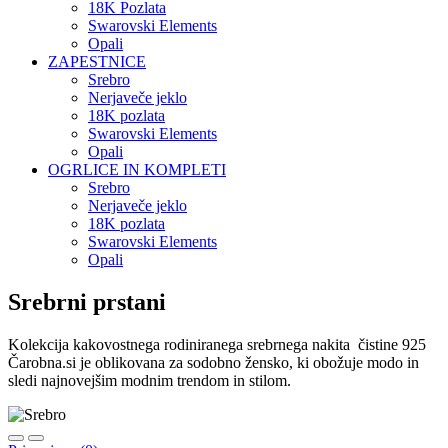
18K Pozlata
Swarovski Elements
Opali
ZAPESTNICE
Srebro
Nerjaveče jeklo
18K pozlata
Swarovski Elements
Opali
OGRLICE IN KOMPLETI
Srebro
Nerjaveče jeklo
18K pozlata
Swarovski Elements
Opali
Srebrni prstani
Kolekcija kakovostnega rodiniranega srebrnega nakita čistine 925
Čarobna.si je oblikovana za sodobno žensko, ki obožuje modo in
sledi najnovejšim modnim trendom in stilom.