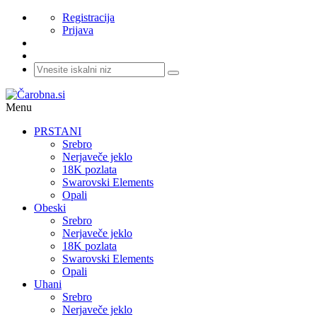
Registracija
Prijava
Menu
PRSTANI
Srebro
Nerjaveče jeklo
18K pozlata
Swarovski Elements
Opali
Obeski
Srebro
Nerjaveče jeklo
18K pozlata
Swarovski Elements
Opali
Uhani
Srebro
Nerjaveče jeklo