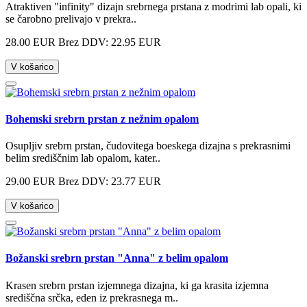
Atraktiven "infinity" dizajn srebrnega prstana z modrimi lab opali, ki
se čarobno prelivajo v prekra..
28.00 EUR
Brez DDV: 22.95 EUR
V košarico
Bohemski srebrn prstan z nežnim opalom
Osupljiv srebrn prstan, čudovitega boeskega dizajna s prekrasnimi
belim središčnim lab opalom, kater..
29.00 EUR
Brez DDV: 23.77 EUR
V košarico
Božanski srebrn prstan "Anna" z belim opalom
Krasen srebrn prstan izjemnega dizajna, ki ga krasita izjemna
središčna srčka, eden iz prekrasnega m..