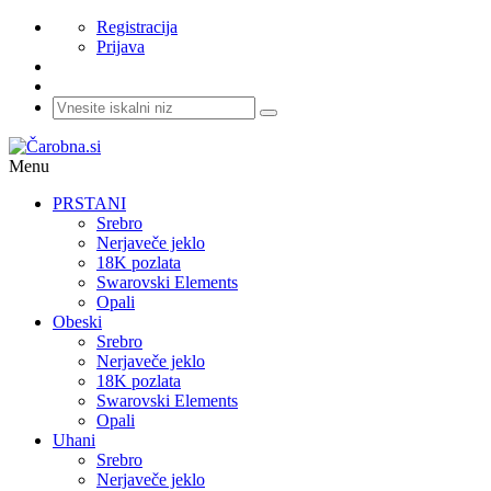
Registracija
Prijava
Menu
PRSTANI
Srebro
Nerjaveče jeklo
18K pozlata
Swarovski Elements
Opali
Obeski
Srebro
Nerjaveče jeklo
18K pozlata
Swarovski Elements
Opali
Uhani
Srebro
Nerjaveče jeklo