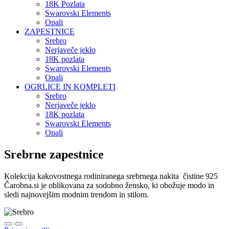
18K Pozlata
Swarovski Elements
Opali
ZAPESTNICE
Srebro
Nerjaveče jeklo
18K pozlata
Swarovski Elements
Opali
OGRLICE IN KOMPLETI
Srebro
Nerjaveče jeklo
18K pozlata
Swarovski Elements
Opali
Srebrne zapestnice
Kolekcija kakovostnega rodiniranega srebrnega nakita čistine 925
Čarobna.si je oblikovana za sodobno žensko, ki obožuje modo in
sledi najnovejšim modnim trendom in stilom.