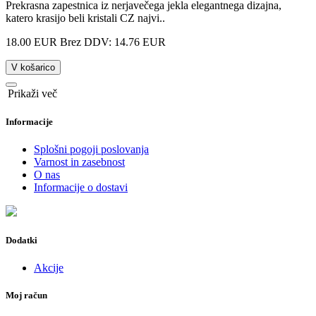
Prekrasna zapestnica iz nerjavečega jekla elegantnega dizajna,
katero krasijo beli kristali CZ najvi..
18.00 EUR
Brez DDV: 14.76 EUR
V košarico
Prikaži več
Informacije
Splošni pogoji poslovanja
Varnost in zasebnost
O nas
Informacije o dostavi
Dodatki
Akcije
Moj račun