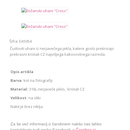
Šifra: EA5054
Čudoviti uhani iz nerjavečega jekla, katere gosto prekrivajo
prekrasni kristali CZ najvišjega kakovostnega razreda.
Opis artikla
Barva:
kot na fotografiji
Material:
316L nerjaveče jeklo, kristali CZ
Velikost:
na sliki
Nakit je brez niklja.
Za še več informacij o čarobnem nakitu nas lahko
kontaktirate tudi preko Facebook-a
Čarobna.si