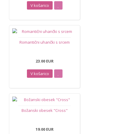
V košarico
Romantični uhančki s srcem
23.00 EUR
V košarico
Božanski obesek "Cross"
19.00 EUR