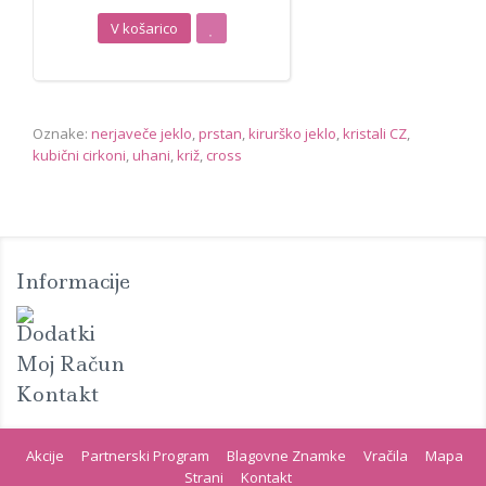
V košarico
Oznake:
nerjaveče jeklo
,
prstan
,
kirurško jeklo
,
kristali CZ
,
kubični cirkoni
,
uhani
,
križ
,
cross
Informacije
Dodatki
Moj Račun
Kontakt
Akcije
Partnerski Program
Blagovne Znamke
Vračila
Mapa
Strani
Kontakt