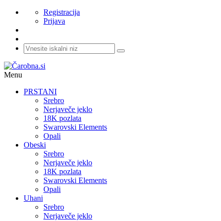
Registracija
Prijava
Menu
PRSTANI
Srebro
Nerjaveče jeklo
18K pozlata
Swarovski Elements
Opali
Obeski
Srebro
Nerjaveče jeklo
18K pozlata
Swarovski Elements
Opali
Uhani
Srebro
Nerjaveče jeklo