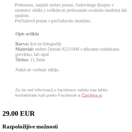
Prekrasen, sanjski srebrn prstan, čudovitega dizajna v
zanimivi obliki z velikim in prekrasnim ovalnim modrimi lab
opalom.
Prečudovit prstan s prečudovito modrino.
Opis artikla
Barva:
kot na fotografiji
Material:
srebro čistosti 925/1000 s trikratno rodinirano
prevleko, lab opal
Širina:
11,3mm
Nakit ne vsebuje niklja.
Za še več informacij o čarobnem nakitu nas lahko
kontaktirate tudi preko Facebook-a
Čarobna.si
29.00 EUR
Razpoložljive možnosti