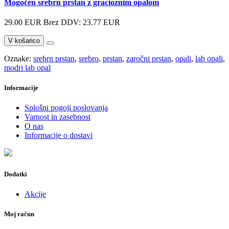
Mogočen srebrn prstan z gracioznim opalom
29.00 EUR
Brez DDV: 23.77 EUR
V košarico
Oznake:
srebrn prstan
,
srebro
,
prstan
,
zaročni prstan
,
opali
,
lab opali
,
modri lab opal
Informacije
Splošni pogoji poslovanja
Varnost in zasebnost
O nas
Informacije o dostavi
Dodatki
Akcije
Moj račun